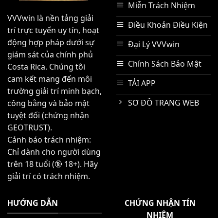
Miễn Trách Nhiệm
VVVwin là nền tảng giải
Điều Khoản Điều Kiện
trí trực tuyến uy tín, hoạt
động hợp pháp dưới sự
Đại Lý VVVwin
giám sát của chính phủ
Chính Sách Bảo Mật
Costa Rica. Chúng tôi
cam kết mang đến môi
TẢI APP
trường giải trí minh bạch,
SƠ ĐỒ TRANG WEB
công bằng và bảo mật
tuyệt đối (chứng nhận
GEOTRUST).
Cảnh báo trách nhiệm:
Chỉ dành cho người dùng
trên 18 tuổi (🔞 18+). Hãy
giải trí có trách nhiệm.
HƯỚNG DẪN
CHỨNG NHẬN TÍN
NHIỆM