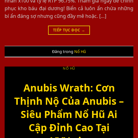
nhân x100 và tỷ lệ RTP 96.75%. Tham gia ngay để chinh
phục kho báu đại dương! Biển cả luôn ẩn chứa những
bí ẩn đáng sợ nhưng cũng đầy mê hoặc. […]
TIẾP TỤC ĐỌC
→
Đăng trong
Nổ Hũ
NỔ HŨ
Anubis Wrath: Cơn
Thịnh Nộ Của Anubis –
Siêu Phẩm Nổ Hũ Ai
Cập Đỉnh Cao Tại