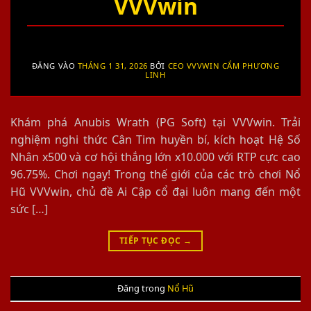
VVVwin
ĐĂNG VÀO
THÁNG 1 31, 2026
BỞI
CEO VVVWIN CẨM PHƯƠNG
LINH
Khám phá Anubis Wrath (PG Soft) tại VVVwin. Trải
nghiệm nghi thức Cân Tim huyền bí, kích hoạt Hệ Số
Nhân x500 và cơ hội thắng lớn x10.000 với RTP cực cao
96.75%. Chơi ngay! Trong thế giới của các trò chơi Nổ
Hũ VVVwin, chủ đề Ai Cập cổ đại luôn mang đến một
sức […]
TIẾP TỤC ĐỌC
→
Đăng trong
Nổ Hũ