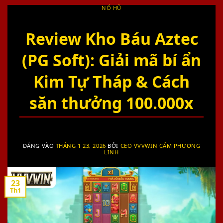
NỔ HŨ
Review Kho Báu Aztec
(PG Soft): Giải mã bí ẩn
Kim Tự Tháp & Cách
săn thưởng 100.000x
ĐĂNG VÀO
THÁNG 1 23, 2026
BỞI
CEO VVVWIN CẨM PHƯƠNG
LINH
23
Th1