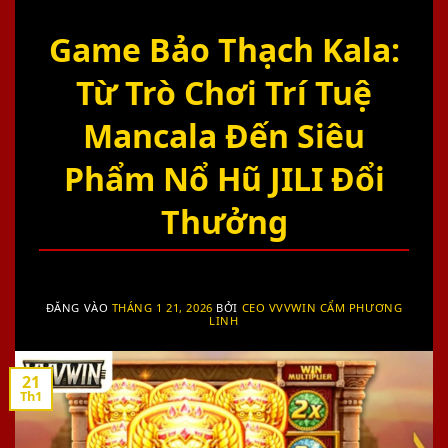
Game Bảo Thạch Kala:
Từ Trò Chơi Trí Tuệ
Mancala Đến Siêu
Phẩm Nổ Hũ JILI Đổi
Thưởng
ĐĂNG VÀO
THÁNG 1 21, 2026
BỞI
CEO VVVWIN CẨM PHƯƠNG
LINH
21
Th1