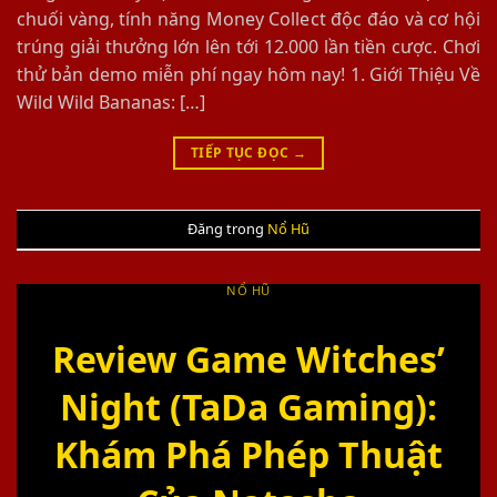
chuối vàng, tính năng Money Collect độc đáo và cơ hội
trúng giải thưởng lớn lên tới 12.000 lần tiền cược. Chơi
thử bản demo miễn phí ngay hôm nay! 1. Giới Thiệu Về
Wild Wild Bananas: […]
TIẾP TỤC ĐỌC
→
Đăng trong
Nổ Hũ
NỔ HŨ
Review Game Witches’
Night (TaDa Gaming):
Khám Phá Phép Thuật