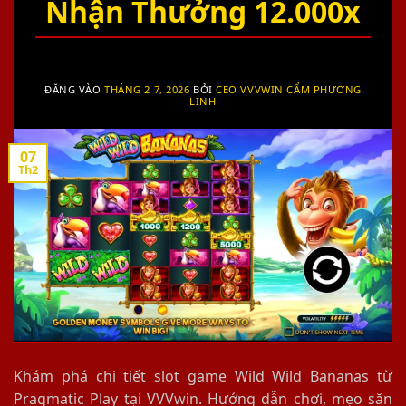
Nhận Thưởng 12.000x
ĐĂNG VÀO
THÁNG 2 7, 2026
BỞI
CEO VVVWIN CẨM PHƯƠNG
LINH
07
Th2
Khám phá chi tiết slot game Wild Wild Bananas từ
Pragmatic Play tại VVVwin. Hướng dẫn chơi, mẹo săn