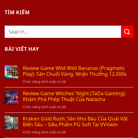
TÌM KIẾM
BÀI VIẾT HAY
Review Game Wild Wild Bananas (Pragmatic
Play): Săn Chuối Vàng, Nhận Thưởng 12.000x
Chức năng bình luận bị tắt
ở
Review
Game
Review Game Witches’ Night (TaDa Gaming):
Wild
Khám Phá Phép Thuật Của Natasha
Wild
Chức năng bình luận bị tắt
ở
Bananas
Review
(Pragmatic
Game
Kraken Gold Rush: Săn Kho Báu Của Quái Vật
Play):
Witches’
Biển Sâu – Siêu Phẩm PG Soft Tại VVVwin
Săn
Night
Chuối
Chức năng bình luận bị tắt
ở
(TaDa
Vàng,
Kraken