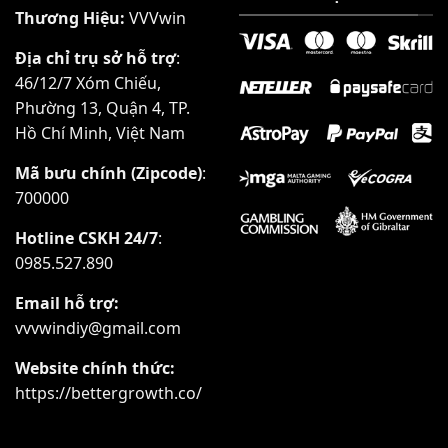
Thương Hiệu:
VVVwin
Địa chỉ trụ sở hỗ trợ
:
46/12/7 Xóm Chiếu,
Phường 13, Quận 4, TP.
Hồ Chí Minh, Việt Nam
Mã bưu chính (Zipcode)
:
700000
Hotline CSKH 24/7
:
0985.527.890
Email hỗ trợ:
vvvwindiy@gmail.com
Website chính thức:
https://bettergrowth.co/